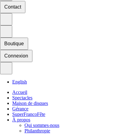
Contact
Boutique
Connexion
English
Accueil
Spectacles
Maison de disques
Gérance
SuperFrancoFête
À propos
Qui sommes-nous
Philanthropie