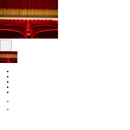
Spectacles
Maison de disques
Gérance
SuperFrancoFête
À propos
Qui sommes-nous
Philanthropie