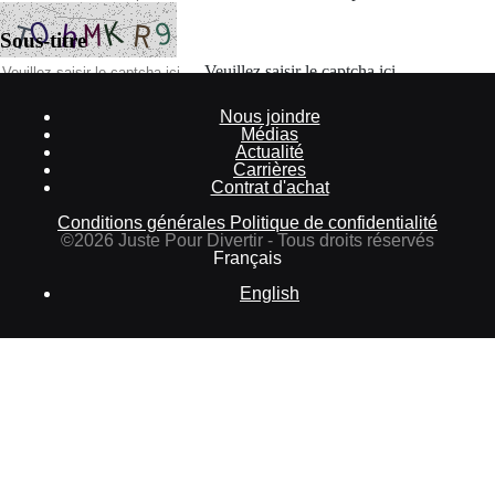
Sous-titre
Veuillez saisir le captcha ici
Annuler
Nous joindre
Médias
Valider
Actualité
Carrières
Mot de passe oublié
Contrat d'achat
Saisissez l'adresse e-mail que vous utilisez pour vous connecter.
Conditions générales
Politique de confidentialité
Courriel
©2026 Juste Pour Divertir - Tous droits réservés
Français
Annuler
English
Valider